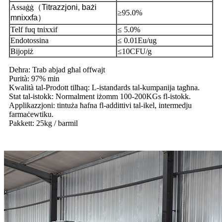
Assaġġ
（
Titrazzjoni, bażi
≥95.0%
mnixxfa
）
Telf fuq tnixxif
≤ 5.0%
Endotossina
≤ 0.01Eu/ug
Bijopiż
≤10CFU/g
Dehra: Trab abjad għal offwajt
Purità: 97% min
Kwalità tal-Prodott tilħaq: L-istandards tal-kumpanija tagħna.
Stat tal-istokk: Normalment iżomm 100-200KGs fl-istokk.
Applikazzjoni: tintuża ħafna fl-addittivi tal-ikel, intermedju
farmaċewtiku.
Pakkett: 25kg / barmil