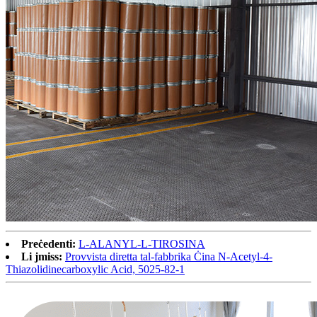
Preċedenti:
L-ALANYL-L-TIROSINA
Li jmiss:
Provvista diretta tal-fabbrika Ċina N-Acetyl-4-
Thiazolidinecarboxylic Acid, 5025-82-1