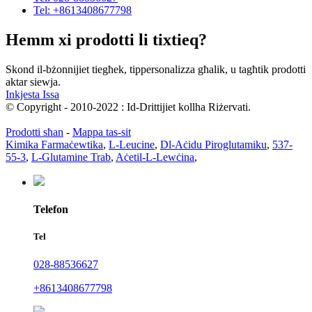
Tel: +8613408677798
Hemm xi prodotti li tixtieq?
Skond il-bżonnijiet tiegħek, tippersonalizza għalik, u tagħtik prodotti
aktar siewja.
Inkjesta Issa
© Copyright - 2010-2022 : Id-Drittijiet kollha Riżervati.
Prodotti sħan
-
Mappa tas-sit
Kimika Farmaċewtika
,
L-Leucine
,
Dl-Aċidu Piroglutamiku
,
537-
55-3
,
L-Glutamine Trab
,
Aċetil-L-Lewċina
,
Telefon
Tel
028-88536627
+8613408677798