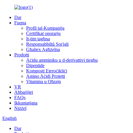
Dar
Fuqna
Profil tal-Kumpanija
Ċertifikat onorarju
It-tim tagħna
Responsabbiltà Soċjali
Għaliex Agħżelna
Prodotti
Aċidu amminiku u d-derivattivi tiegħu
Dipeptide
Komposti Eteroċikliċi
Amino Aċidi Protetti
Vitamina u Oħrajn
VR
Aħbarijiet
FAQs
Ikkuntatjana
Niżżel
English
Dar