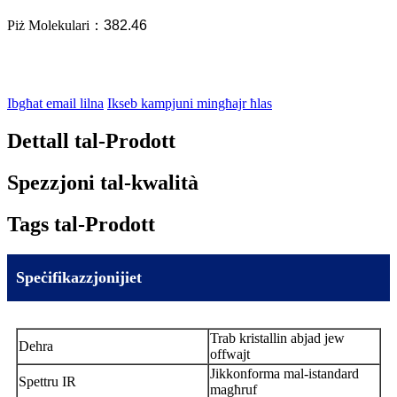
Piż Molekulari
：
382.46
Ibgħat email lilna
Ikseb kampjuni mingħajr ħlas
Dettall tal-Prodott
Spezzjoni tal-kwalità
Tags tal-Prodott
Speċifikazzjonijiet
Trab kristallin abjad jew
Dehra
offwajt
Jikkonforma mal-istandard
Spettru IR
magħruf