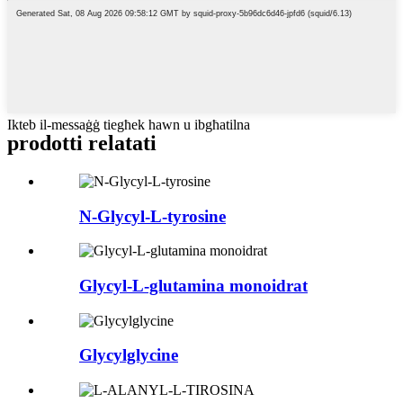
Ikteb il-messaġġ tiegħek hawn u ibgħatilna
prodotti relatati
N-Glycyl-L-tyrosine
Glycyl-L-glutamina monoidrat
Glycylglycine