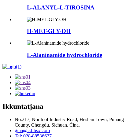
L-ALANYL-L-TIROSINA
H-MET-GLY-OH
L-Alaninamide hydrochloride
Ikkuntatjana
No.217, North of Industry Road, Heshan Town, Pujiang
County, Chengdu, Sichuan, Ċina.
gina@cd-bsx.com
Tel: 028-88536627