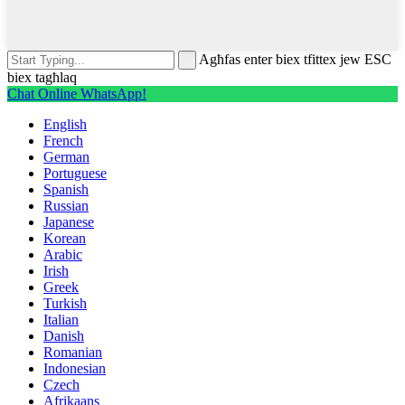
Agħfas enter biex tfittex jew ESC
biex tagħlaq
Chat Online WhatsApp!
English
French
German
Portuguese
Spanish
Russian
Japanese
Korean
Arabic
Irish
Greek
Turkish
Italian
Danish
Romanian
Indonesian
Czech
Afrikaans