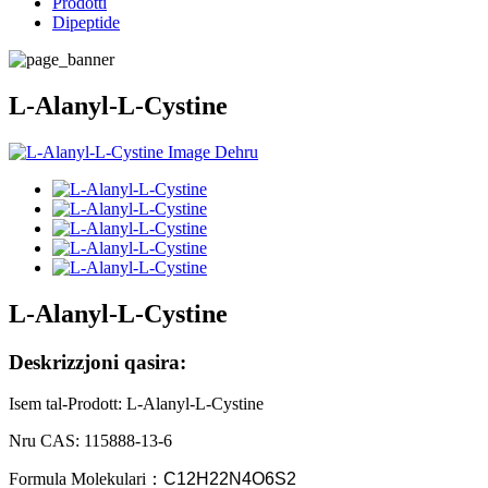
Prodotti
Dipeptide
L-Alanyl-L-Cystine
L-Alanyl-L-Cystine
Deskrizzjoni qasira:
Isem tal-Prodott: L-Alanyl-L-Cystine
Nru CAS: 115888-13-6
Formula Molekulari
：
C12H22N4O6S2